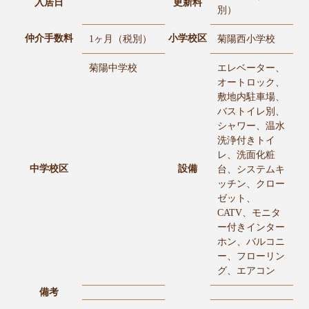
入居日
更新料
別）
仲介手数料
小学校区
1ヶ月（税別）
菊陽西小学校
菊陽中学校
エレベーター、
オートロック、
敷地内駐車場、
バストイレ別、
シャワー、温水
洗浄付きトイ
レ、洗面化粧
中学校区
設備
台、システムキ
ッチン、クロー
ゼット、
CATV、モニタ
ー付きインター
ホン、バルコニ
ー、フローリン
グ、エアコン
備考