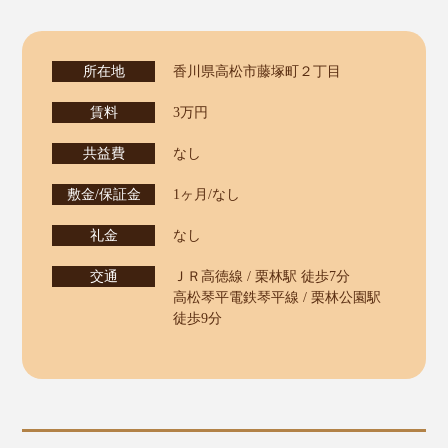
所在地
香川県高松市藤塚町２丁目
賃料
3万円
共益費
なし
敷金/保証金
1ヶ月/なし
礼金
なし
交通
ＪＲ高徳線 / 栗林駅 徒歩7分
高松琴平電鉄琴平線 / 栗林公園駅
徒歩9分