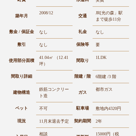
実費
2008/12
JR[光の森」駅
築年月
交通
まで徒歩11分
敷金 / 保証金
礼金
なし
なし
敷引
保険等
なし
要
41.04㎡ （12.41
1LDK
使用部分面積
間取り
坪）
間取り詳細
階建 / 階
6階建 /3 階
鉄筋コンクリー
都市ガス
建物構造
ガス
ト造
ペット
駐車場
不可
敷地内4320円
現況
契約期間
11月末退去予定
2年
相談
15000円（税