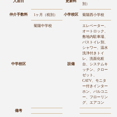
入居日
更新料
別）
仲介手数料
小学校区
1ヶ月（税別）
菊陽西小学校
菊陽中学校
エレベーター、
オートロック、
敷地内駐車場、
バストイレ別、
シャワー、温水
洗浄付きトイ
レ、洗面化粧
中学校区
設備
台、システムキ
ッチン、クロー
ゼット、
CATV、モニタ
ー付きインター
ホン、バルコニ
ー、フローリン
グ、エアコン
備考