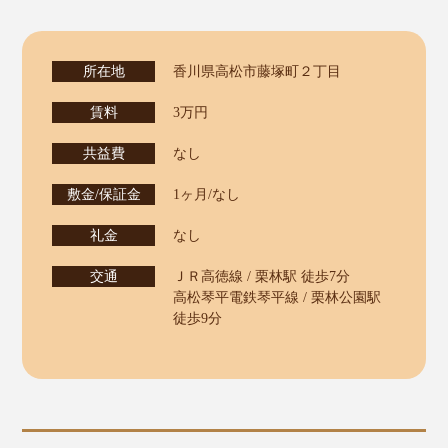
所在地
香川県高松市藤塚町２丁目
賃料
3万円
共益費
なし
敷金/保証金
1ヶ月/なし
礼金
なし
交通
ＪＲ高徳線 / 栗林駅 徒歩7分
高松琴平電鉄琴平線 / 栗林公園駅
徒歩9分