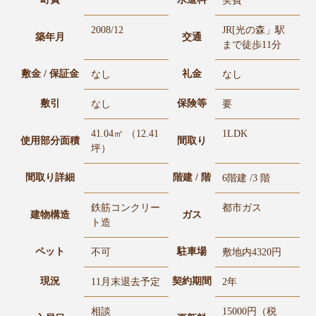
実費
2008/12
JR[光の森」駅
築年月
交通
まで徒歩11分
敷金 / 保証金
礼金
なし
なし
敷引
保険等
なし
要
41.04㎡ （12.41
1LDK
使用部分面積
間取り
坪）
間取り詳細
階建 / 階
6階建 /3 階
鉄筋コンクリー
都市ガス
建物構造
ガス
ト造
ペット
駐車場
不可
敷地内4320円
現況
契約期間
11月末退去予定
2年
相談
15000円（税