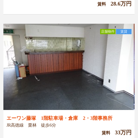
28.6万円
賃料
店舗物件
賃貸
エーワン藤塚 1階駐車場・倉庫 2・3階事務所
JR高徳線 栗林 徒歩6分
33万円
賃料