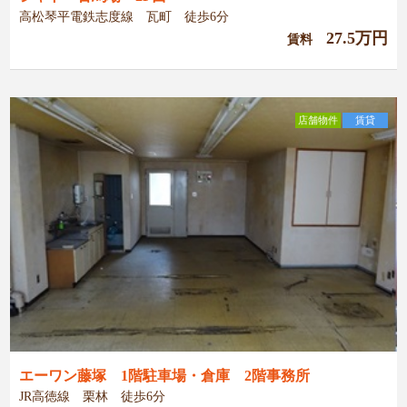
高松琴平電鉄志度線 瓦町 徒歩6分
27.5万円
賃料
店舗物件
賃貸
エーワン藤塚 1階駐車場・倉庫 2階事務所
JR高徳線 栗林 徒歩6分