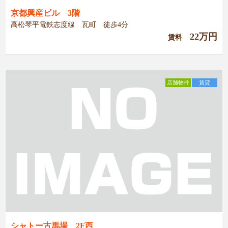
京都興産ビル 3階
高松琴平電鉄志度線 瓦町 徒歩4分
22万円
賃料
店舗物件
賃貸
シャトー古馬場 2F西