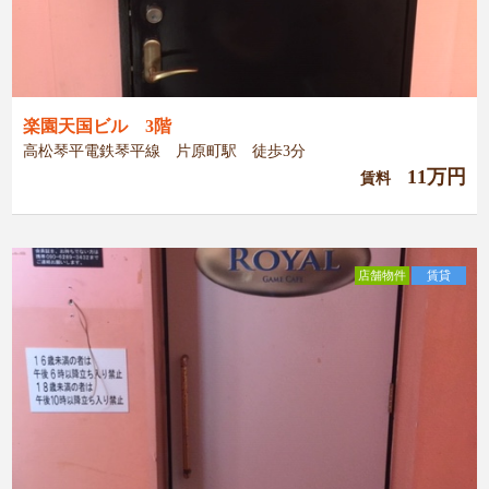
楽園天国ビル 3階
高松琴平電鉄琴平線 片原町駅 徒歩3分
11万円
賃料
店舗物件
賃貸