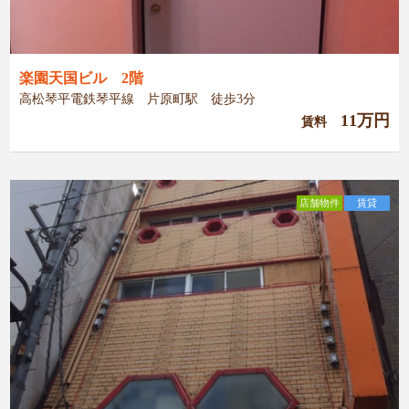
楽園天国ビル 2階
高松琴平電鉄琴平線 片原町駅 徒歩3分
11万円
賃料
店舗物件
賃貸